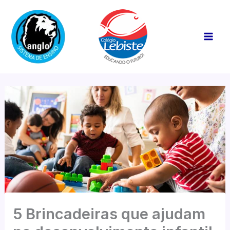
Ir
Mai
para
Men
o
conteúdo
5 Brincadeiras que ajudam