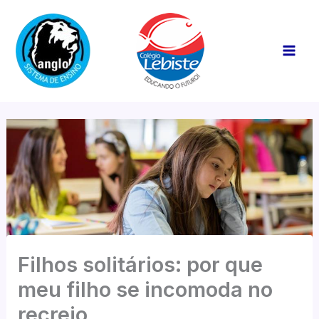
Ir
Mai
para
Men
o
conteúdo
Filhos solitários: por que
meu filho se incomoda no
recreio