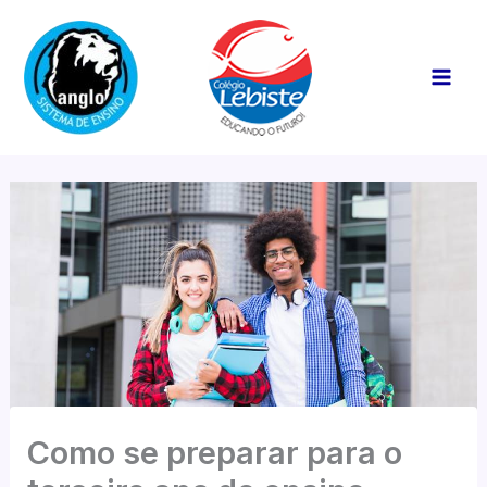
Ir
Mai
para
Men
o
conteúdo
Como se preparar para o