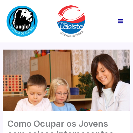
Ir
Mai
para
Men
o
conteúdo
Como Ocupar os Jovens