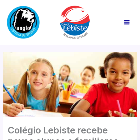
Ir
Mai
para
Men
o
conteúdo
Colégio Lebiste recebe