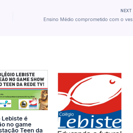
NEX
Ens
 Lebiste é
o no game
stação Teen da