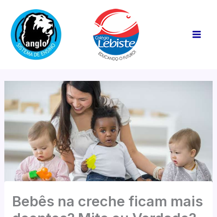
Ir
Mai
para
Men
o
conteúdo
Bebês na creche ficam mais