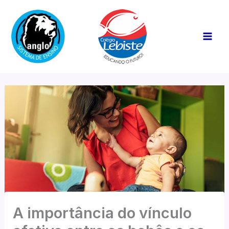
Ir
Mai
para
Men
o
conteúdo
A importância do vínculo